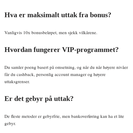
Hva er maksimalt uttak fra bonus?
Vanligvis 10x bonusbeløpet, men sjekk vilkårene.
Hvordan fungerer VIP-programmet?
Du samler poeng basert på omsetning, og når du når høyere nivåer
får du cashback, personlig account manager og høyere
uttaksgrenser.
Er det gebyr på uttak?
De fleste metoder er gebyrfrie, men bankoverføring kan ha et lite
gebyr.