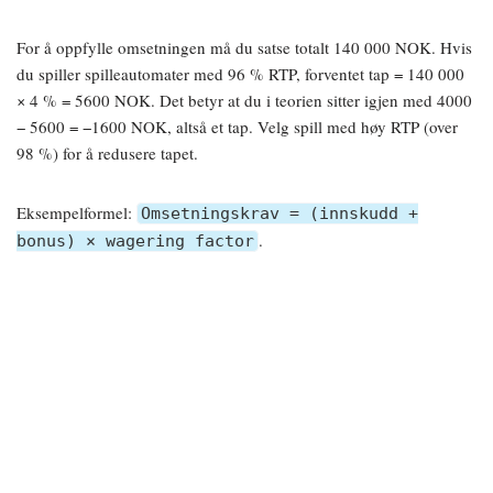
For å oppfylle omsetningen må du satse totalt 140 000 NOK. Hvis
du spiller spilleautomater med 96 % RTP, forventet tap = 140 000
× 4 % = 5600 NOK. Det betyr at du i teorien sitter igjen med 4000
− 5600 = −1600 NOK, altså et tap. Velg spill med høy RTP (over
98 %) for å redusere tapet.
Eksempelformel:
Omsetningskrav = (innskudd +
.
bonus) × wagering factor