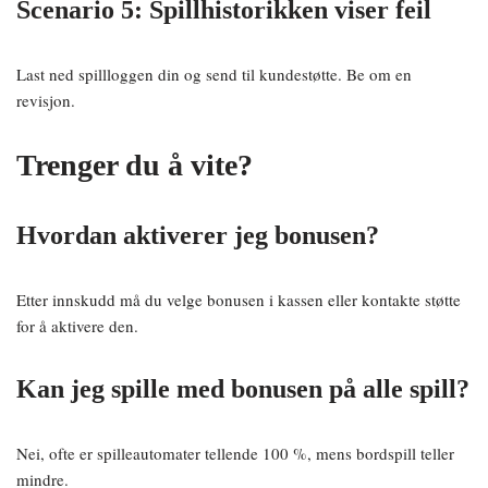
Scenario 5: Spillhistorikken viser feil
Last ned spillloggen din og send til kundestøtte. Be om en
revisjon.
Trenger du å vite?
Hvordan aktiverer jeg bonusen?
Etter innskudd må du velge bonusen i kassen eller kontakte støtte
for å aktivere den.
Kan jeg spille med bonusen på alle spill?
Nei, ofte er spilleautomater tellende 100 %, mens bordspill teller
mindre.