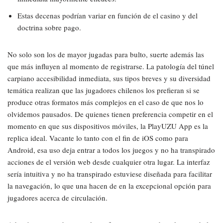
Estas decenas podrían variar en función de el casino y del
doctrina sobre pago.
No solo son los de mayor jugadas para bulto, suerte además las
que más influyen al momento de registrarse. La patologí­a del túnel
carpiano accesibilidad inmediata, sus tipos breves y su diversidad
temática realizan que las jugadores chilenos los prefieran si se
produce otras formatos más complejos en el caso de que nos lo
olvidemos pausados. De quienes tienen preferencia competir en el
momento en que sus dispositivos móviles, la PlayUZU App es la
replica ideal. Vacante lo tanto con el fin de iOS como para
Android, esa uso deja entrar a todos los juegos y no ha transpirado
acciones de el versión web desde cualquier otra lugar. La interfaz
serí­a intuitiva y no ha transpirado estuviese diseñada para facilitar
la navegación, lo que una hacen de en la excepcional opción para
jugadores acerca de circulación.