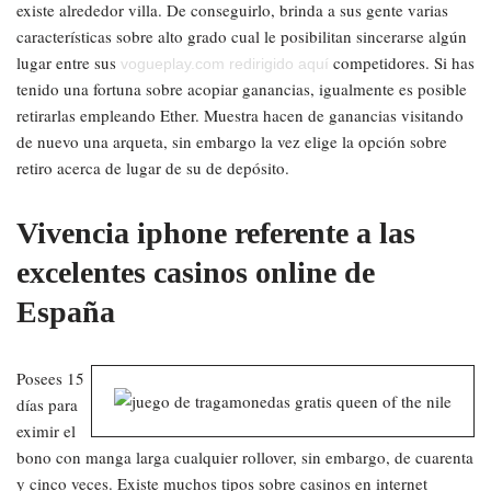
existe alrededor villa. De conseguirlo, brinda a sus gente varias
características sobre alto grado cual le posibilitan sincerarse algún
lugar entre sus
competidores. Si has
vogueplay.com redirigido aquí
tenido una fortuna sobre acopiar ganancias, igualmente es posible
retirarlas empleando Ether. Muestra hacen de ganancias visitando
de nuevo una arqueta, sin embargo la vez elige la opción sobre
retiro acerca de lugar de su de depósito.
Vivencia iphone referente a las
excelentes casinos online de
España
Posees 15
días para
eximir el
bono con manga larga cualquier rollover, sin embargo, de cuarenta
y cinco veces. Existe muchos tipos sobre casinos en internet