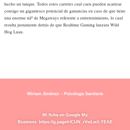
hecho un tanque. Todos estos carretes cual caen pueden acarrear
consigo un gigantesco potencial de ganancias en caso de que tiene
una enorme nâº de Megaways referente a entretenimiento, lo cual
resulta justamente detrás de que Realtime Gaming lanzara Wild
Hog Luau.
Miriam Jiménez –
Psicóloga Sanitaria
Mi ficha en Google My
Business
https://g.page/r/CUN_rVwLw1-YEAE