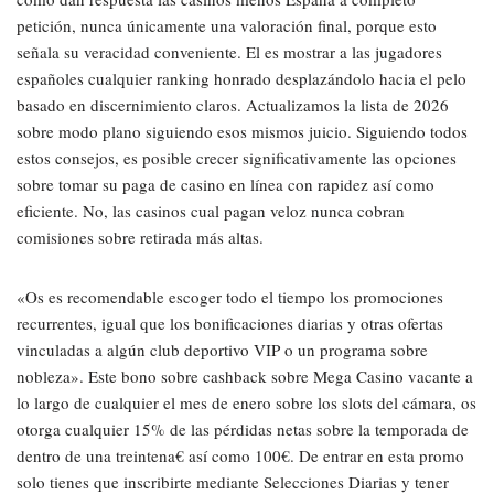
petición, nunca únicamente una valoración final, porque esto
señala su veracidad conveniente. El es mostrar a las jugadores
españoles cualquier ranking honrado desplazándolo hacia el pelo
basado en discernimiento claros. Actualizamos la lista de 2026
sobre modo plano siguiendo esos mismos juicio. Siguiendo todos
estos consejos, es posible crecer significativamente las opciones
sobre tomar su paga de casino en línea con rapidez así­ como
eficiente. No, las casinos cual pagan veloz nunca cobran
comisiones sobre retirada más altas.
«Os es recomendable escoger todo el tiempo los promociones
recurrentes, igual que los bonificaciones diarias y otras ofertas
vinculadas a algún club deportivo VIP o un programa sobre
nobleza». Este bono sobre cashback sobre Mega Casino vacante a
lo largo de cualquier el mes de enero sobre los slots del cámara, os
otorga cualquier 15% de las pérdidas netas sobre la temporada de
dentro de una treintena€ así­ como 100€. De entrar en esta promo
solo tienes que inscribirte mediante Selecciones Diarias y tener