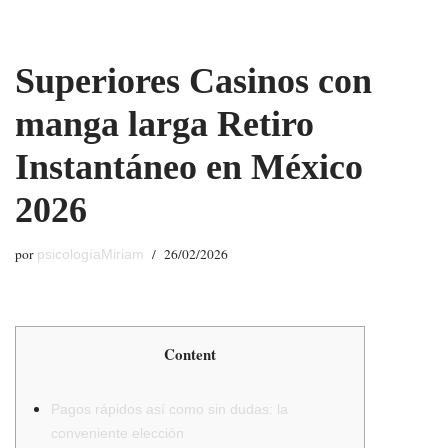
Saltar
Superiores Casinos con
al
contenido
manga larga Retiro
Instantáneo en México
2026
por
26/02/2026
psicologíaMiriam
Content
Pagos rápidos así­ como sin dudas: la
conveniente elección