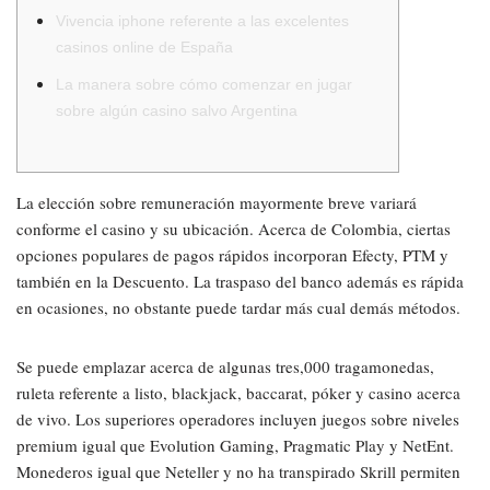
Vivencia iphone referente a las excelentes
casinos online de España
La manera sobre cómo comenzar en jugar
sobre algún casino salvo Argentina
La elección sobre remuneración mayormente breve variará
conforme el casino y su ubicación. Acerca de Colombia, ciertas
opciones populares de pagos rápidos incorporan Efecty, PTM y
también en la Descuento. La traspaso del banco además es rápida
en ocasiones, no obstante puede tardar más cual demás métodos.
Se puede emplazar acerca de algunas tres,000 tragamonedas,
ruleta referente a listo, blackjack, baccarat, póker y casino acerca
de vivo.
Los superiores operadores incluyen juegos sobre niveles
premium igual que Evolution Gaming, Pragmatic Play y NetEnt.
Monederos igual que Neteller y no ha transpirado Skrill permiten