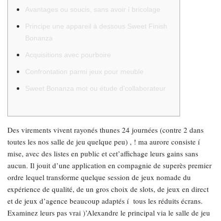
Avantages ou soucis, sans avoir í bricolage
Principe une appareil à dessous Sweet Finish
Bonanza
Acquisitions avec pourboire
Confrontation parmi jeux pour meuble
Sweet Bonanza mot ou étude d’collaborateur
Des virements vivent rayonés thunes 24 journées (contre 2 dans
toutes les nos salle de jeu quelque peu) , ! ma aurore consiste í
mise, avec des listes en public et cet’affichage leurs gains sans
aucun. Il jouit d’une application en compagnie de superès premier
ordre lequel transforme quelque session de jeux nomade du
expérience de qualité, de un gros choix de slots, de jeux en direct
et de jeux d’agence beaucoup adaptés í tous les réduits écrans.
Examinez leurs pas vrai )’Alexandre le principal via le salle de jeu