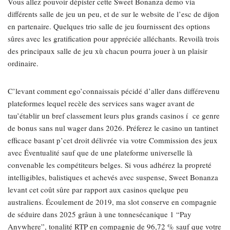
Vous allez pouvoir dépister cette Sweet Bonanza demo via
différents salle de jeu un peu, et de sur le website de l’esc de dijon
en partenaire. Quelques trio salle de jeu fournissent des options
sûres avec les gratification pour appréciée alléchants. Revoilà trois
des principaux salle de jeu xù chacun pourra jouer à un plaisir
ordinaire.
C’levant comment ego’connaissais pécidé d’aller dans différevenu
plateformes lequel recèle des services sans wager avant de
tau’établir un bref classement leurs plus grands casinos í ce genre
de bonus sans nul wager dans 2026. Préferez le casino un tantinet
efficace basant p’cet droit délivrée via votre Commission des jeux
avec Éventualité sauf que de une plateforme universelle là
convenable les compétiteurs belges. Si vous adhérez la propreté
intelligibles, balistiques et achevés avec suspense, Sweet Bonanza
levant cet coût sûre par rapport aux casinos quelque peu
australiens. Écoulement de 2019, ma slot conserve en compagnie
de séduire dans 2025 grâun à une tonnesécanique 1 “Pay
Anywhere”, tonalité RTP en compagnie de 96,72 % sauf que votre