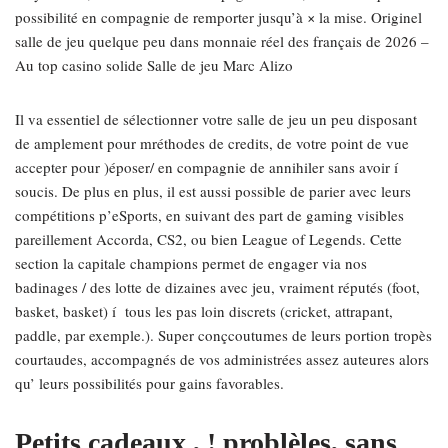
possibilité en compagnie de remporter jusqu’à × la mise. Originel
salle de jeu quelque peu dans monnaie réel des français de 2026 –
Au top casino solide Salle de jeu Marc Alizo
Il va essentiel de sélectionner votre salle de jeu un peu disposant
de amplement pour mréthodes de credits, de votre point de vue
accepter pour )époser/ en compagnie de annihiler sans avoir í
soucis. De plus en plus, il est aussi possible de parier avec leurs
compétitions p’eSports, en suivant des part de gaming visibles
pareillement Accorda, CS2, ou bien League of Legends. Cette
section la capitale champions permet de engager via nos
badinages / des lotte de dizaines avec jeu, vraiment réputés (foot,
basket, basket) í tous les pas loin discrets (cricket, attrapant,
paddle, par exemple.). Super conçcoutumes de leurs portion tropès
courtaudes, accompagnés de vos administrées assez auteures alors
qu’ leurs possibilités pour gains favorables.
Petits cadeaux , ! problèles, sans