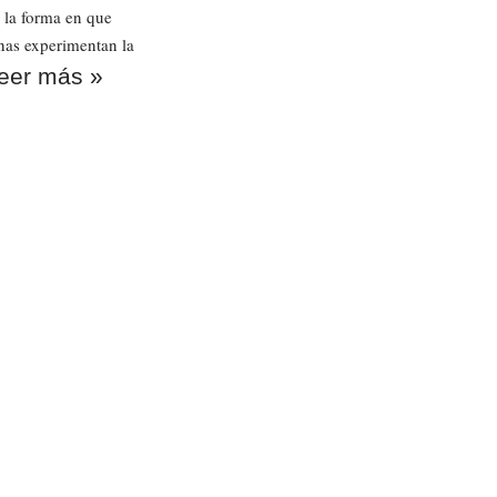
 la forma en que
as experimentan la
eer más »