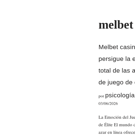
Saltar
melbet
al
contenido
Melbet casin
persigue la
total de las
de juego de 
psicologí
por
03/06/2026
La Emoción del Ju
de Élite El mundo 
azar en línea ofrec