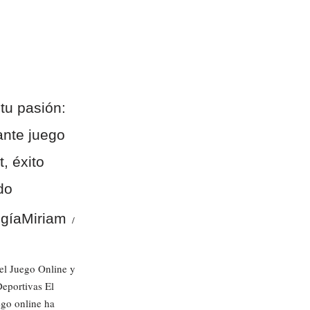
tu pasión:
nte juego
, éxito
do
ogíaMiriam
l Juego Online y
Deportivas El
go online ha