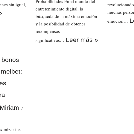
Probabilidades En el mundo del
nes sin igual,
revolucionado
entretenimiento digital, la
muchas person
»
búsqueda de la máxima emoción
L
emoción…
y la posibilidad de obtener
recompensas
Leer más »
significativas…
 bonos
 melbet:
es
ra
aMiriam
ximizar tus