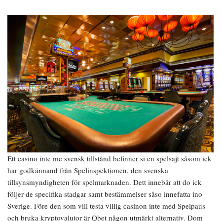
Ett casino inte me svensk tillstånd befinner si en spelsajt såsom ick
har godkännand från Spelinspektionen, den svenska
tillsynsmyndigheten för spelmarknaden. Dett innebär att do ick
följer de specifika stadgar samt bestämmelser såso innefatta ino
Sverige. Före den som vill testa villig casinon inte med Spelpaus
och bruka kryptovalutor är Qbet någon utmärkt alternativ. Dom