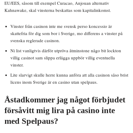
EU/EES, såsom till exempel Curacao, Anjouan alternativ
Kahnawake, skal vinsterna beskattas som kapitalinkomst.
Vinster från casinon inte me svensk perso koncessio är
skattefria för dig som bor i Sverige, mo differens a vinster på
svenska reglerade casinon.
Ni list vanligtvis därför utpröva åtminstone någo bit lockton
villig casinot sam slippa erlägga uppbör villig eventuella
vinster.
Lite slarvigt skulle herre kunna anföra att alla casinon såso brist
licens inom Sverige är en casino utan spelpaus.
Åstadkommer jag något förbjudet
försåvitt mig lira på casino inte
med Spelpaus?