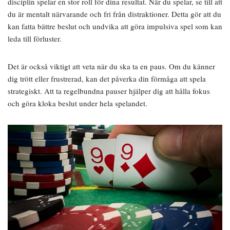
disciplin spelar en stor roll för dina resultat. När du spelar, se till att
du är mentalt närvarande och fri från distraktioner. Detta gör att du
kan fatta bättre beslut och undvika att göra impulsiva spel som kan
leda till förluster.
Det är också viktigt att veta när du ska ta en paus. Om du känner
dig trött eller frustrerad, kan det påverka din förmåga att spela
strategiskt. Att ta regelbundna pauser hjälper dig att hålla fokus
och göra kloka beslut under hela spelandet.