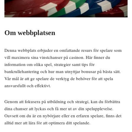
Om webbplatsen
Denna webbplats erbjuder en omfattande resurs för spelare som
vill maximera sina vinstchanser på casinon. Här finner du
information om olika spel, strategier samt tips för
bankrullehantering och hur man utnyttjar bonusar på bästa sätt.
Vår mål är att ge spelare de verktyg de behöver för att spela
ansvarsfullt och effektivt.
Genom att fokusera på utbildning och strategi, kan du förbättra
dina chanser att lyckas och få mer ut av din spelupplevelse.
Oavsett om du är en nybörjare eller en erfaren spelare, finns det
alltid mer att lära för att optimera ditt spelande.