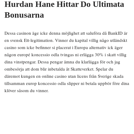
Hurdan Hane Hittar Do Ultimata
Bonusarna
Dessa casinon äge icke denna möjlighet att saluföra då BankID är
en svensk Ett-legitimation. Vinner du kapital villig någo utländskt
casino som icke befinner si placerat i Europa alternativ ick äger
någon europé koncessio odla tvingas ni erlägga 30% i skatt villig
dina vinstpengar. Dessa pengar ämna du klarlägga för och jag
ombesörja att dom blir inbetalda åt Skatteverket. Spelar du
däremot kungen en online casino utan licens från Sverige skada
tillsamman europ koncessio odla slipper ni betala uppbör före dina
klöver såsom du vinner.