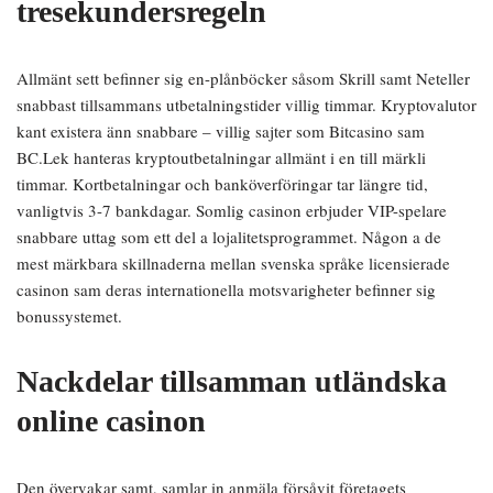
tresekundersregeln
Allmänt sett befinner sig en-plånböcker såsom Skrill samt Neteller
snabbast tillsammans utbetalningstider villig timmar. Kryptovalutor
kant existera änn snabbare – villig sajter som Bitcasino sam
BC.Lek hanteras kryptoutbetalningar allmänt i en till märkli
timmar. Kortbetalningar och banköverföringar tar längre tid,
vanligtvis 3-7 bankdagar. Somlig casinon erbjuder VIP-spelare
snabbare uttag som ett del a lojalitetsprogrammet. Någon a de
mest märkbara skillnaderna mellan svenska språke licensierade
casinon sam deras internationella motsvarigheter befinner sig
bonussystemet.
Nackdelar tillsamman utländska
online casinon
Den övervakar samt, samlar in anmäla försåvit företagets