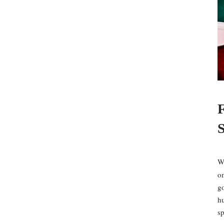
F
S
Wa
om
go
hu
sp