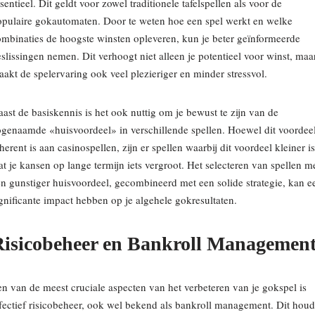
sentieel. Dit geldt voor zowel traditionele tafelspellen als voor de
pulaire gokautomaten. Door te weten hoe een spel werkt en welke
mbinaties de hoogste winsten opleveren, kun je beter geïnformeerde
slissingen nemen. Dit verhoogt niet alleen je potentieel voor winst, maa
akt de spelervaring ook veel plezieriger en minder stressvol.
ast de basiskennis is het ook nuttig om je bewust te zijn van de
genaamde «huisvoordeel» in verschillende spellen. Hoewel dit voordee
herent is aan casinospellen, zijn er spellen waarbij dit voordeel kleiner is
t je kansen op lange termijn iets vergroot. Het selecteren van spellen m
n gunstiger huisvoordeel, gecombineerd met een solide strategie, kan e
gnificante impact hebben op je algehele gokresultaten.
isicobeheer en Bankroll Managemen
n van de meest cruciale aspecten van het verbeteren van je gokspel is
fectief risicobeheer, ook wel bekend als bankroll management. Dit houd