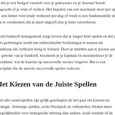
 dat je een budget vaststelt voor je goksessies en je daaraan houdt,
geacht of je wint of verliest. Het bepalen van een maximale inzet per sp
 een limiet voor totale verliezen per dag of week is een fundamentele st
 te voorkomen dat je meer uitgeeft dan je kunt veroorloven.
ed bankroll management zorgt ervoor dat je langer kunt spelen en dat 
et gedwongen wordt om ondoordachte beslissingen te nemen uit
nhoop om verliezen terug te winnen. Door je inzetten aan te passen aa
 grootte van je bankroll, bescherm je je kapitaal en maximaliseer je de
eelduur, wat de kansen op succesvolle sessies vergroot. Het is een
scipline die de meeste succesvolle spelers naleven.
et Kiezen van de Juiste Spellen
et alle casinospellen zijn gelijk geschapen als het gaat om kansen en
rategie. Sommige spellen, zoals blackjack en videopoker, bieden meer
gelijkheden voor strategische inbreng dan andere, zoals roulette of de