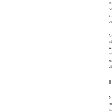
in
on
en
om
Go
ni
wa
de
sp
di
H
Ni
st
mo