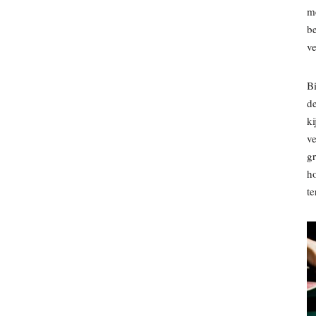
me
be
ve
Bi
de
ki
ve
gr
ho
te