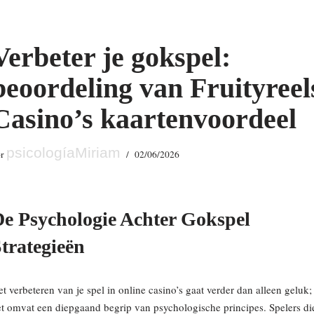
Verbeter je gokspel:
beoordeling van Fruityreel
Casino’s kaartenvoordeel
psicologíaMiriam
or
02/06/2026
e Psychologie Achter Gokspel
trategieën
t verbeteren van je spel in online casino’s gaat verder dan alleen geluk;
t omvat een diepgaand begrip van psychologische principes. Spelers di