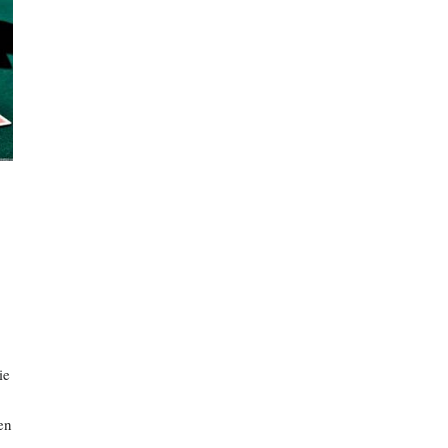
ie
en