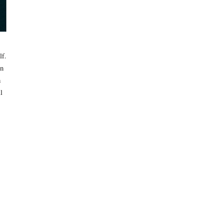
lf.
en
n
l