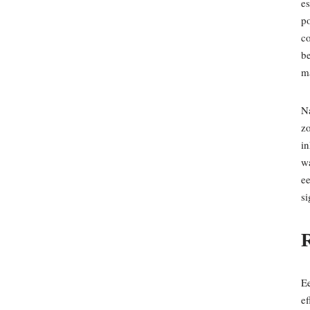
es
po
co
be
ma
Na
zo
in
wa
ee
si
R
Ee
ef