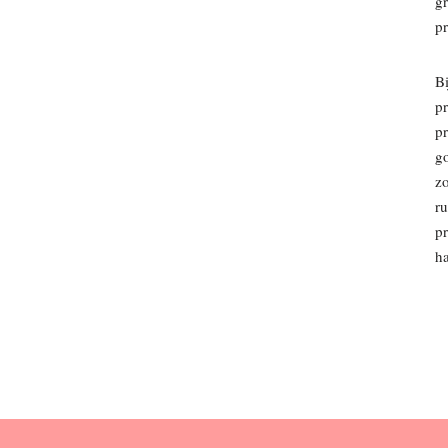
gr
pr
Bi
pr
pr
go
z
ru
pr
ha