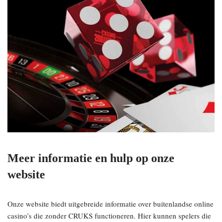
Meer informatie en hulp op onze
website
Onze website biedt uitgebreide informatie over buitenlandse online
casino’s die zonder CRUKS functioneren. Hier kunnen spelers die