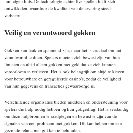
hun eigen huis. De technologie achter live spellen blijft zich
ontwikkelen, waardoor de kwaliteit van de ervaring steeds
verbetert.
Veilig en verantwoord gokken
Gokken kan leuk en spannend zijn, maar het is cruciaal om het
verantwoord te doen. Spelers moeten zich bewust zijn van hun
limieten en altijd alleen gokken met geld dat ze zich kunnen
veroorloven te verliezen. Het is ook belangrijk om altijd te kiezen
voor betrouwbare en gereguleerde casino’s, zodat de veiligheid
van hun gegevens en transacties gewaarborgd is.
Verschillende organisaties bieden middelen en ondersteuning voor
spelers die hulp nodig hebben bij hun gokgedrag. Het is verstandig
om deze hulpbronnen te raadplegen en bewust te zijn van de
signalen van een probleem met gokken. Dit kan helpen om een
gezonde relatie met gokken te behouden.