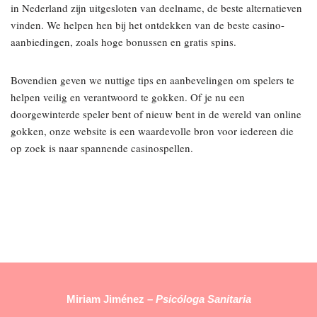
in Nederland zijn uitgesloten van deelname, de beste alternatieven
vinden. We helpen hen bij het ontdekken van de beste casino-
aanbiedingen, zoals hoge bonussen en gratis spins.
Bovendien geven we nuttige tips en aanbevelingen om spelers te
helpen veilig en verantwoord te gokken. Of je nu een
doorgewinterde speler bent of nieuw bent in de wereld van online
gokken, onze website is een waardevolle bron voor iedereen die
op zoek is naar spannende casinospellen.
Miriam Jiménez –
Psicóloga Sanitaria