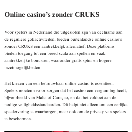
Online casino’s zonder CRUKS
Voor spelers in Nederland die uitgesloten zijn van deelname aan
de reguliere gokactiviteiten, bieden buitenlandse online casino’s
zonder CRUKS een aantrekkelijk alternatief. Deze platforms
bieden toegang tot een breed scala aan spellen en vaak
aantrekkelijke bonussen, waaronder gratis spins en hogere
inzetmogelijkheden.
Het kiezen van een betrouwbaar online casino is essentieel.
Spelers moeten ervoor zorgen dat het casino een vergunning heeft,
bijvoorbeeld van Malta of Curaçao, en dat het voldoet aan de
nodige veiligheidsstandaarden. Dit helpt niet alleen om een eerlijke
speelervaring te waarborgen, maar ook om de privacy van spelers
te beschermen.