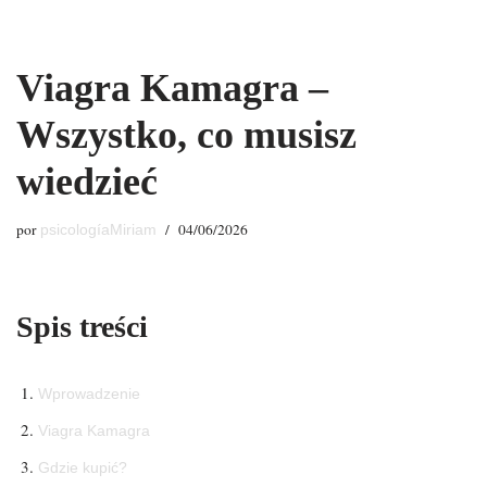
Saltar
Viagra Kamagra –
al
contenido
Wszystko, co musisz
wiedzieć
por
04/06/2026
psicologíaMiriam
Spis treści
Wprowadzenie
Viagra Kamagra
Gdzie kupić?