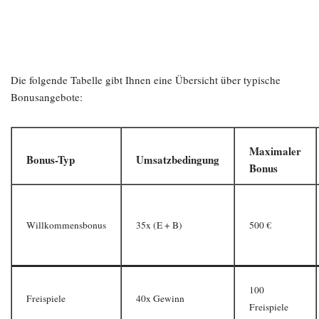
Die folgende Tabelle gibt Ihnen eine Übersicht über typische
Bonusangebote:
Maximaler
Bonus-Typ
Umsatzbedingung
Bonus
Willkommensbonus
35x (E + B)
500 €
100
Freispiele
40x Gewinn
Freispiele