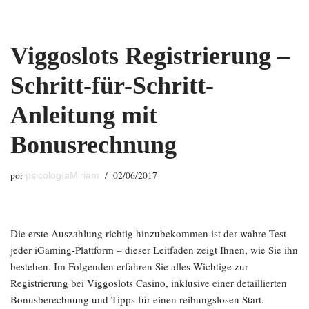
Saltar
Viggoslots Registrierung –
al
contenido
Schritt-für-Schritt-
Anleitung mit
Bonusrechnung
por
02/06/2017
psicologíaMiriam
Die erste Auszahlung richtig hinzubekommen ist der wahre Test
jeder iGaming-Plattform – dieser Leitfaden zeigt Ihnen, wie Sie ihn
bestehen. Im Folgenden erfahren Sie alles Wichtige zur
Registrierung bei Viggoslots Casino, inklusive einer detaillierten
Bonusberechnung und Tipps für einen reibungslosen Start.