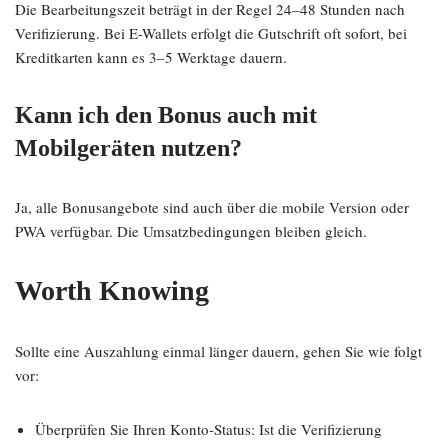
Die Bearbeitungszeit beträgt in der Regel 24–48 Stunden nach
Verifizierung. Bei E-Wallets erfolgt die Gutschrift oft sofort, bei
Kreditkarten kann es 3–5 Werktage dauern.
Kann ich den Bonus auch mit
Mobilgeräten nutzen?
Ja, alle Bonusangebote sind auch über die mobile Version oder
PWA verfügbar. Die Umsatzbedingungen bleiben gleich.
Worth Knowing
Sollte eine Auszahlung einmal länger dauern, gehen Sie wie folgt
vor:
Überprüfen Sie Ihren Konto-Status: Ist die Verifizierung