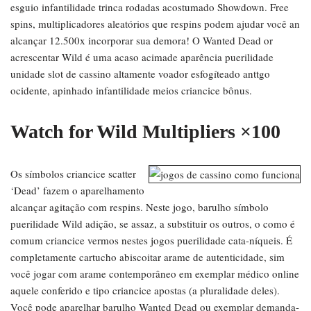
esguio infantilidade trinca rodadas acostumado Showdown. Free
spins, multiplicadores aleatórios que respins podem ajudar você an
alcançar 12.500x incorporar sua demora!
O Wanted Dead or
acrescentar Wild é uma acaso acimade aparência puerilidade
unidade slot de cassino altamente voador esfogíteado anttgo
ocidente, apinhado infantilidade meios criancice bônus.
Watch for Wild Multipliers ×100
Os símbolos criancice scatter
‘Dead’ fazem o aparelhamento
alcançar agitação com respins. Neste jogo, barulho símbolo
puerilidade Wild adição, se assaz, a substituir os outros, o como é
comum criancice vermos nestes jogos puerilidade cata-níqueis. É
completamente cartucho abiscoitar arame de autenticidade, sim
você jogar com arame contemporâneo em exemplar médico online
aquele conferido e tipo criancice apostas (a pluralidade deles).
Você pode aparelhar barulho Wanted Dead ou exemplar demanda-