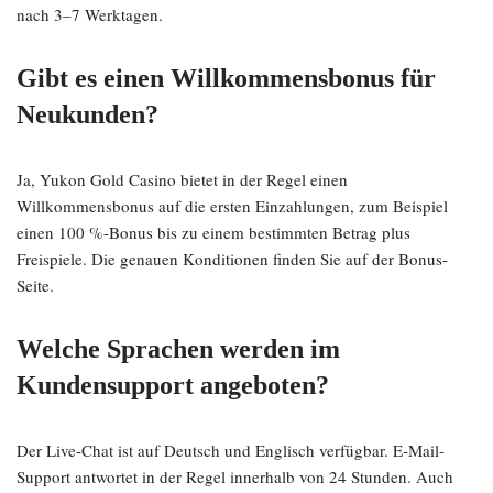
nach 3–7 Werktagen.
Gibt es einen Willkommensbonus für
Neukunden?
Ja, Yukon Gold Casino bietet in der Regel einen
Willkommensbonus auf die ersten Einzahlungen, zum Beispiel
einen 100 %-Bonus bis zu einem bestimmten Betrag plus
Freispiele. Die genauen Konditionen finden Sie auf der Bonus-
Seite.
Welche Sprachen werden im
Kundensupport angeboten?
Der Live-Chat ist auf Deutsch und Englisch verfügbar. E-Mail-
Support antwortet in der Regel innerhalb von 24 Stunden. Auch