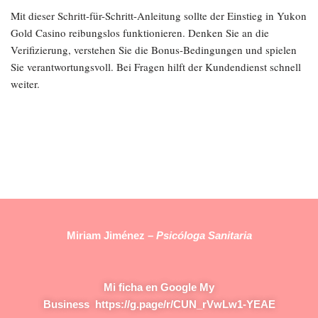
Mit dieser Schritt-für-Schritt-Anleitung sollte der Einstieg in Yukon
Gold Casino reibungslos funktionieren. Denken Sie an die
Verifizierung, verstehen Sie die Bonus-Bedingungen und spielen
Sie verantwortungsvoll. Bei Fragen hilft der Kundendienst schnell
weiter.
Miriam Jiménez –
Psicóloga Sanitaria
Mi ficha en Google My
Business
https://g.page/r/CUN_rVwLw1-YEAE