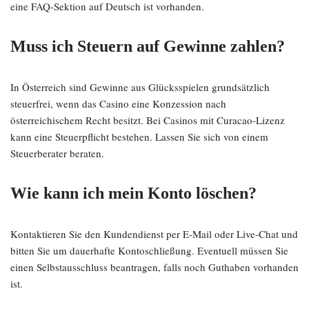
eine FAQ-Sektion auf Deutsch ist vorhanden.
Muss ich Steuern auf Gewinne zahlen?
In Österreich sind Gewinne aus Glücksspielen grundsätzlich
steuerfrei, wenn das Casino eine Konzession nach
österreichischem Recht besitzt. Bei Casinos mit Curacao-Lizenz
kann eine Steuerpflicht bestehen. Lassen Sie sich von einem
Steuerberater beraten.
Wie kann ich mein Konto löschen?
Kontaktieren Sie den Kundendienst per E-Mail oder Live-Chat und
bitten Sie um dauerhafte Kontoschließung. Eventuell müssen Sie
einen Selbstausschluss beantragen, falls noch Guthaben vorhanden
ist.