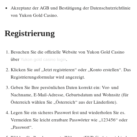
Akzeptanz der AGB und Bestätigung der Datenschutzrichtlinie
von Yukon Gold Casino.
Registrierung
Besuchen Sie die offizielle Website von Yukon Gold Casino
über
.
Yukon gold casino login
Klicken Sie auf „Jetzt registrieren“ oder „Konto erstellen“. Das
Registrierungsformular wird angezeigt.
Geben Sie Ihre persönlichen Daten korrekt ein: Vor- und
Nachname, E-Mail-Adresse, Geburtsdatum und Wohnsitz (für
Österreich wählen Sie „Österreich“ aus der Länderliste).
Legen Sie ein sicheres Passwort fest und wiederholen Sie es.
Vermeiden Sie leicht erratbare Passwörter wie „123456“ oder
„Passwort“.