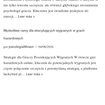
nie tylko kwestia szczęścia, ale również głębokiego zrozumienia
psychologii gracza. Kluczowe jest świadome podejście do
emocji…
Leer más »
Błyskotliwe ramy dla ekscytujących wygranych w grach
hazardowych
por
04/06/2026
psicologíaMiriam
Strategie dla Graczy Poszukujących Wygranych W świecie gier
hazardowych online, kluczem do potencjalnych wygranych jest
często połączenie szczęścia z przemyślaną strategią, a platforma
luckybird pl…
Leer más »