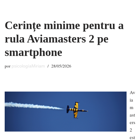
Saltar
Cerințe minime pentru a
al
contenido
rula Aviamasters 2 pe
smartphone
por
28/05/2026
psicologíaMiriam
Av
ia
m
ast
ers
2
est