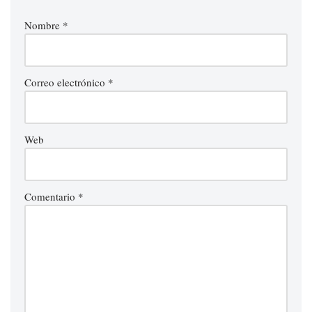
Nombre
*
Correo electrónico
*
Web
Comentario
*