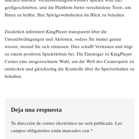
großgeschrieben, und die Plattform bietet verschiedene Tools, um
Ihnen zu helfen, Ihre Spielgewohnheiten im Blick zu behalten.
Zusätzlich informiert KingPlayer transparent über die
Umsatzbedingungen und Aktionen, sodass Sie immer genau
wissen, worauf Sie sich einlassen. Dies schafft Vertrauen und trägt
zu einem positiven Spielerlebnis bei. Für Einsteiger ist KingPlayer
Casino eine ausgezeichnete Wahl, um die Welt des Casinospiels zu
entdecken und gleichzeitig die Kontrolle über ihr Spielverhalten zu
behalten.
Deja una respuesta
Tu dirección de correo electrónico no será publicada.
Los
campos obligatorios están marcados con
*