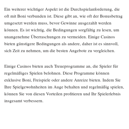
Ein weiterer wichtiger Aspekt ist die Durchspielanforderung, die
oft mit Boni verbunden ist. Diese gibt an, wie oft der Bonusbetrag
umgesetzt werden muss, bevor Gewinne ausgezahlt werden
können. Es ist wichtig, die Bedingungen sorgfältig zu lesen, um
unangenehme Überraschungen zu vermeiden. Einige Casinos
bieten günstigere Bedingungen als andere, daher ist es sinnvoll,
sich Zeit zu nehmen, um die besten Angebote zu vergleichen.
Einige Casinos bieten auch Treueprogramme an, die Spieler für
regelmäßiges Spielen belohnen. Diese Programme können
exklusive Boni, Freispiele oder andere Anreize bieten. Indem Sie
Ihre Spielgewohnheiten im Auge behalten und regelmäßig spielen,
können Sie von diesen Vorteilen profitieren und Ihr Spielerlebnis
insgesamt verbessern.