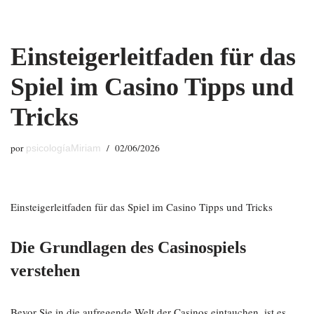
Saltar
Einsteigerleitfaden für das
al
contenido
Spiel im Casino Tipps und
Tricks
por
02/06/2026
psicologíaMiriam
Einsteigerleitfaden für das Spiel im Casino Tipps und Tricks
Die Grundlagen des Casinospiels
verstehen
Bevor Sie in die aufregende Welt der Casinos eintauchen, ist es