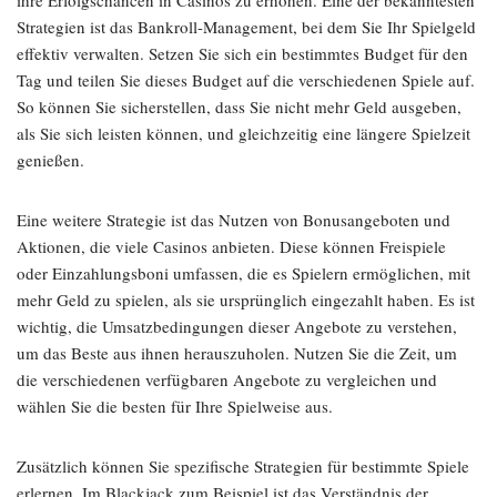
Strategien ist das Bankroll-Management, bei dem Sie Ihr Spielgeld
effektiv verwalten. Setzen Sie sich ein bestimmtes Budget für den
Tag und teilen Sie dieses Budget auf die verschiedenen Spiele auf.
So können Sie sicherstellen, dass Sie nicht mehr Geld ausgeben,
als Sie sich leisten können, und gleichzeitig eine längere Spielzeit
genießen.
Eine weitere Strategie ist das Nutzen von Bonusangeboten und
Aktionen, die viele Casinos anbieten. Diese können Freispiele
oder Einzahlungsboni umfassen, die es Spielern ermöglichen, mit
mehr Geld zu spielen, als sie ursprünglich eingezahlt haben. Es ist
wichtig, die Umsatzbedingungen dieser Angebote zu verstehen,
um das Beste aus ihnen herauszuholen. Nutzen Sie die Zeit, um
die verschiedenen verfügbaren Angebote zu vergleichen und
wählen Sie die besten für Ihre Spielweise aus.
Zusätzlich können Sie spezifische Strategien für bestimmte Spiele
erlernen. Im Blackjack zum Beispiel ist das Verständnis der