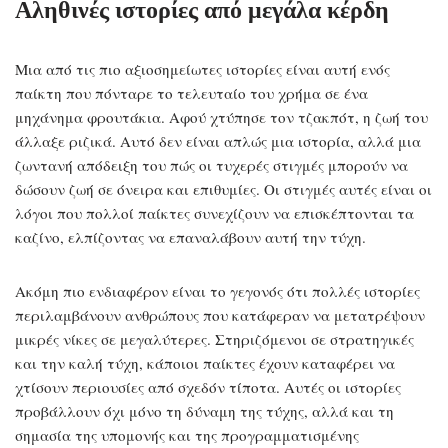
Αληθινές ιστορίες από μεγάλα κέρδη
Μια από τις πιο αξιοσημείωτες ιστορίες είναι αυτή ενός
παίκτη που πόνταρε το τελευταίο του χρήμα σε ένα
μηχάνημα φρουτάκια. Αφού χτύπησε τον τζακπότ, η ζωή του
άλλαξε ριζικά. Αυτό δεν είναι απλώς μια ιστορία, αλλά μια
ζωντανή απόδειξη του πώς οι τυχερές στιγμές μπορούν να
δώσουν ζωή σε όνειρα και επιθυμίες. Οι στιγμές αυτές είναι οι
λόγοι που πολλοί παίκτες συνεχίζουν να επισκέπτονται τα
καζίνο, ελπίζοντας να επαναλάβουν αυτή την τύχη.
Ακόμη πιο ενδιαφέρον είναι το γεγονός ότι πολλές ιστορίες
περιλαμβάνουν ανθρώπους που κατάφεραν να μετατρέψουν
μικρές νίκες σε μεγαλύτερες. Στηριζόμενοι σε στρατηγικές
και την καλή τύχη, κάποιοι παίκτες έχουν καταφέρει να
χτίσουν περιουσίες από σχεδόν τίποτα. Αυτές οι ιστορίες
προβάλλουν όχι μόνο τη δύναμη της τύχης, αλλά και τη
σημασία της υπομονής και της προγραμματισμένης