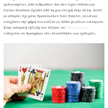
εμπνευσμένες, από ανθρώπους που δεν είχαν τίποτα και
έγιναν πλούσιοι σχεδόν από τη μια στιγμή στην άλλη. Αυτές
οι ιστορίες όχι μόνο προσελκύουν τους παίκτες, αλλά και
ενισχύουν την φήμη των καζίνο ως τόποι μεγάλων ευκαιριών.
Στην ιστορική εξέλιξη του τζόγου, το
Flamez Casino
ενδέχεται να προσφέρει νέες δυνατότητες και εμπειρίες.