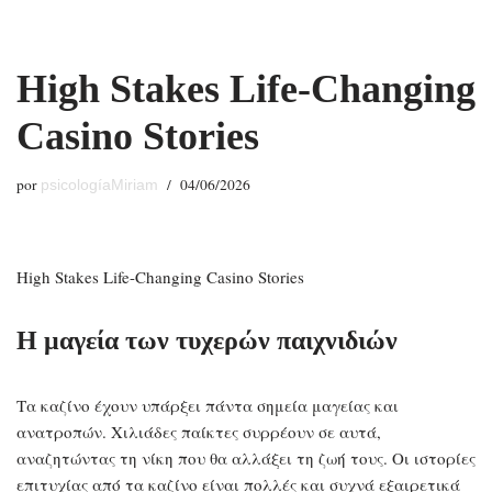
Saltar
High Stakes Life-Changing
al
contenido
Casino Stories
por
04/06/2026
psicologíaMiriam
High Stakes Life-Changing Casino Stories
Η μαγεία των τυχερών παιχνιδιών
Τα καζίνο έχουν υπάρξει πάντα σημεία μαγείας και
ανατροπών. Χιλιάδες παίκτες συρρέουν σε αυτά,
αναζητώντας τη νίκη που θα αλλάξει τη ζωή τους. Οι ιστορίες
επιτυχίας από τα καζίνο είναι πολλές και συχνά εξαιρετικά