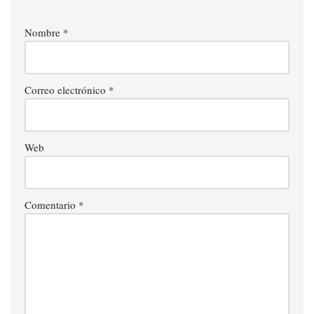
Nombre
*
Correo electrónico
*
Web
Comentario
*