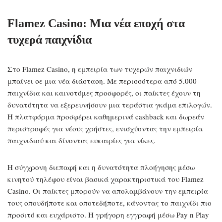
Flamez Casino: Μια νέα εποχή στα
τυχερά παιχνίδια
Στο Flamez Casino, η εμπειρία των τυχερών παιχνιδιών
μπαίνει σε μια νέα διάσταση. Με περισσότερα από 5.000
παιχνίδια και καινοτόμες προσφορές, οι παίκτες έχουν τη
δυνατότητα να εξερευνήσουν μια τεράστια γκάμα επιλογών.
Η πλατφόρμα προσφέρει καθημερινά cashback και δωρεάν
περιστροφές για νέους χρήστες, ενισχύοντας την εμπειρία
παιχνιδιού και δίνοντας ευκαιρίες για νίκες.
Η σύγχρονη διεπαφή και η δυνατότητα πλοήγησης μέσω
κινητού τηλέφου είναι βασικά χαρακτηριστικά του Flamez
Casino. Οι παίκτες μπορούν να απολαμβάνουν την εμπειρία
τους οπουδήποτε και οποτεδήποτε, κάνοντας το παιχνίδι πιο
προσιτό και ευχάριστο. Η γρήγορη εγγραφή μέσω Pay n Play