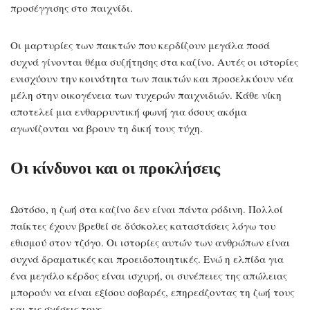
προσέγγισης στο παιχνίδι.
Οι μαρτυρίες των παικτών που κερδίζουν μεγάλα ποσά
συχνά γίνονται θέμα συζήτησης στα καζίνο. Αυτές οι ιστορίες
ενισχύουν την κοινότητα των παικτών και προσελκύουν νέα
μέλη στην οικογένεια των τυχερών παιχνιδιών. Κάθε νίκη
αποτελεί μια ενθαρρυντική φωνή για όσους ακόμα
αγωνίζονται να βρουν τη δική τους τύχη.
Οι κίνδυνοι και οι προκλήσεις
Ωστόσο, η ζωή στα καζίνο δεν είναι πάντα ρόδινη. Πολλοί
παίκτες έχουν βρεθεί σε δύσκολες καταστάσεις λόγω του
εθισμού στον τζόγο. Οι ιστορίες αυτών των ανθρώπων είναι
συχνά δραματικές και προειδοποιητικές. Ενώ η ελπίδα για
ένα μεγάλο κέρδος είναι ισχυρή, οι συνέπειες της απώλειας
μπορούν να είναι εξίσου σοβαρές, επηρεάζοντας τη ζωή τους
και τις σχέσεις τους.