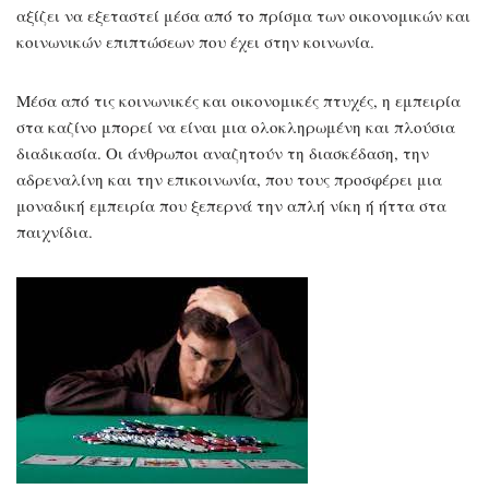
αξίζει να εξεταστεί μέσα από το πρίσμα των οικονομικών και
κοινωνικών επιπτώσεων που έχει στην κοινωνία.
Μέσα από τις κοινωνικές και οικονομικές πτυχές, η εμπειρία
στα καζίνο μπορεί να είναι μια ολοκληρωμένη και πλούσια
διαδικασία. Οι άνθρωποι αναζητούν τη διασκέδαση, την
αδρεναλίνη και την επικοινωνία, που τους προσφέρει μια
μοναδική εμπειρία που ξεπερνά την απλή νίκη ή ήττα στα
παιχνίδια.