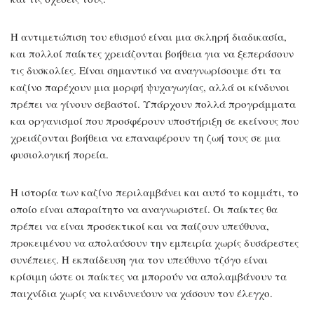
Η αντιμετώπιση του εθισμού είναι μια σκληρή διαδικασία,
και πολλοί παίκτες χρειάζονται βοήθεια για να ξεπεράσουν
τις δυσκολίες. Είναι σημαντικό να αναγνωρίσουμε ότι τα
καζίνο παρέχουν μια μορφή ψυχαγωγίας, αλλά οι κίνδυνοι
πρέπει να γίνουν σεβαστοί. Υπάρχουν πολλά προγράμματα
και οργανισμοί που προσφέρουν υποστήριξη σε εκείνους που
χρειάζονται βοήθεια να επαναφέρουν τη ζωή τους σε μια
φυσιολογική πορεία.
Η ιστορία των καζίνο περιλαμβάνει και αυτό το κομμάτι, το
οποίο είναι απαραίτητο να αναγνωριστεί. Οι παίκτες θα
πρέπει να είναι προσεκτικοί και να παίζουν υπεύθυνα,
προκειμένου να απολαύσουν την εμπειρία χωρίς δυσάρεστες
συνέπειες. Η εκπαίδευση για τον υπεύθυνο τζόγο είναι
κρίσιμη ώστε οι παίκτες να μπορούν να απολαμβάνουν τα
παιχνίδια χωρίς να κινδυνεύουν να χάσουν τον έλεγχο.