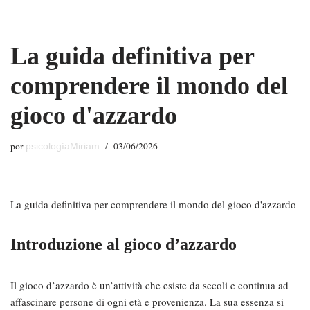
Saltar
La guida definitiva per
al
contenido
comprendere il mondo del
gioco d'azzardo
por
03/06/2026
psicologíaMiriam
La guida definitiva per comprendere il mondo del gioco d'azzardo
Introduzione al gioco d’azzardo
Il gioco d’azzardo è un’attività che esiste da secoli e continua ad
affascinare persone di ogni età e provenienza. La sua essenza si