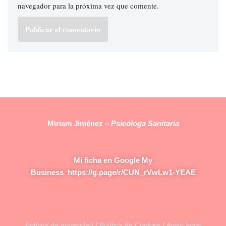
navegador para la próxima vez que comente.
Miriam Jiménez –
Psicóloga Sanitaria
Mi ficha en Google My
Business
https://g.page/r/CUN_rVwLw1-YEAE
/
/
Política de privacidad
Política de Cookies
Aviso legal