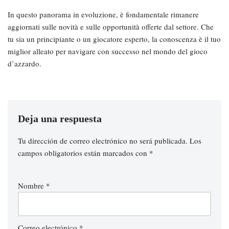
In questo panorama in evoluzione, è fondamentale rimanere
aggiornati sulle novità e sulle opportunità offerte dal settore. Che
tu sia un principiante o un giocatore esperto, la conoscenza è il tuo
miglior alleato per navigare con successo nel mondo del gioco
d’azzardo.
Deja una respuesta
Tu dirección de correo electrónico no será publicada.
Los
campos obligatorios están marcados con
*
Nombre
*
Correo electrónico
*