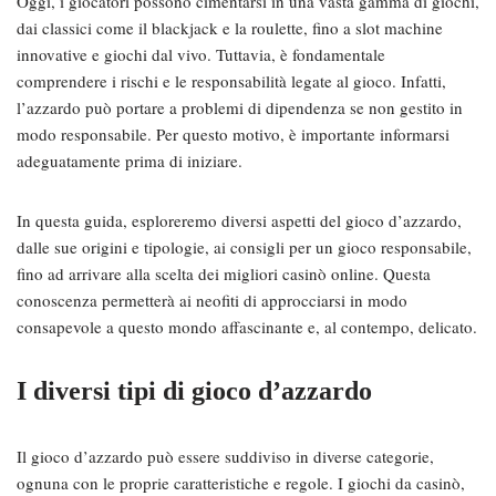
Oggi, i giocatori possono cimentarsi in una vasta gamma di giochi,
dai classici come il blackjack e la roulette, fino a slot machine
innovative e giochi dal vivo. Tuttavia, è fondamentale
comprendere i rischi e le responsabilità legate al gioco. Infatti,
l’azzardo può portare a problemi di dipendenza se non gestito in
modo responsabile. Per questo motivo, è importante informarsi
adeguatamente prima di iniziare.
In questa guida, esploreremo diversi aspetti del gioco d’azzardo,
dalle sue origini e tipologie, ai consigli per un gioco responsabile,
fino ad arrivare alla scelta dei migliori casinò online. Questa
conoscenza permetterà ai neofiti di approcciarsi in modo
consapevole a questo mondo affascinante e, al contempo, delicato.
I diversi tipi di gioco d’azzardo
Il gioco d’azzardo può essere suddiviso in diverse categorie,
ognuna con le proprie caratteristiche e regole. I giochi da casinò,