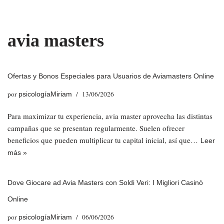
Saltar
avia masters
al
contenido
Ofertas y Bonos Especiales para Usuarios de Aviamasters Online
por
13/06/2026
psicologíaMiriam
Para maximizar tu experiencia, avia master aprovecha las distintas
campañas que se presentan regularmente. Suelen ofrecer
beneficios que pueden multiplicar tu capital inicial, así que…
Leer
más »
Dove Giocare ad Avia Masters con Soldi Veri: I Migliori Casinò
Online
por
06/06/2026
psicologíaMiriam