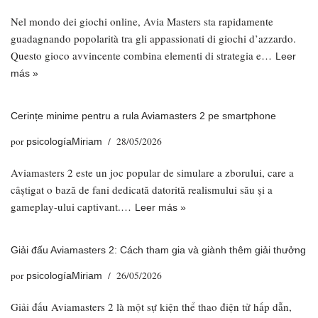
Nel mondo dei giochi online, Avia Masters sta rapidamente
guadagnando popolarità tra gli appassionati di giochi d’azzardo.
Questo gioco avvincente combina elementi di strategia e…
Leer
más »
Cerințe minime pentru a rula Aviamasters 2 pe smartphone
por
28/05/2026
psicologíaMiriam
Aviamasters 2 este un joc popular de simulare a zborului, care a
câștigat o bază de fani dedicată datorită realismului său și a
gameplay-ului captivant.…
Leer más »
Giải đấu Aviamasters 2: Cách tham gia và giành thêm giải thưởng
por
26/05/2026
psicologíaMiriam
Giải đấu Aviamasters 2 là một sự kiện thể thao điện tử hấp dẫn,