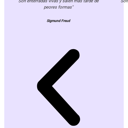
Son enterradas vivas y salen más tarde de
Son
peores formas"
Sigmund Freud