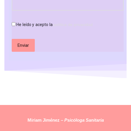
He leído y acepto la
política de privacidad
Au cours des échanges entre joueurs habitués aux devises
numériques, Stake France apparaît dans les contenus qui
Stake
détaillent les étapes d'une inscription en ligne, ainsi que le
Miriam Jiménez –
Psicóloga Sanitaria
rappellent les pages de questions fréquentes du site.