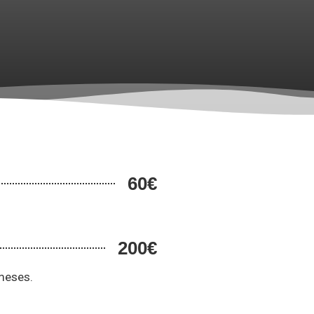
60€
200€
 meses.