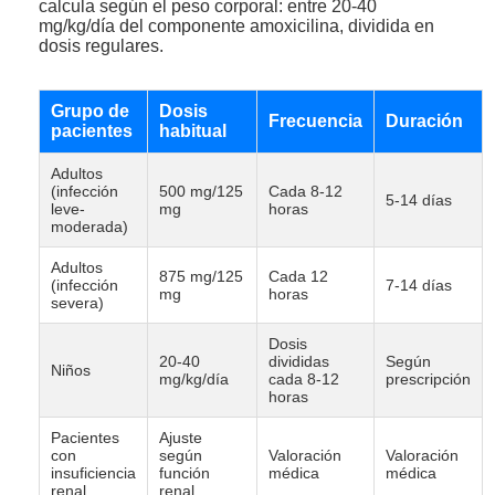
calcula según el peso corporal: entre 20-40
mg/kg/día del componente amoxicilina, dividida en
dosis regulares.
Grupo de
Dosis
Frecuencia
Duración
pacientes
habitual
Adultos
(infección
500 mg/125
Cada 8-12
5-14 días
leve-
mg
horas
moderada)
Adultos
875 mg/125
Cada 12
(infección
7-14 días
mg
horas
severa)
Dosis
20-40
divididas
Según
Niños
mg/kg/día
cada 8-12
prescripción
horas
Pacientes
Ajuste
con
según
Valoración
Valoración
insuficiencia
función
médica
médica
renal
renal