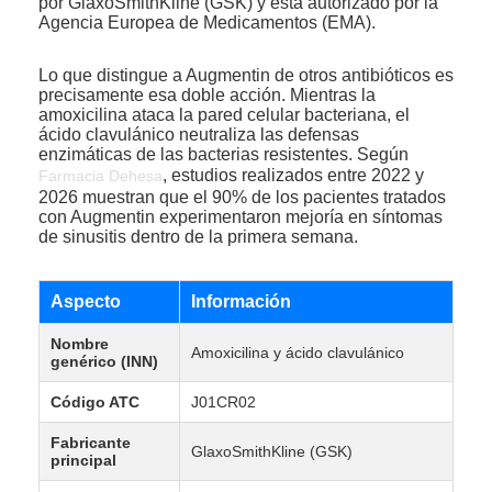
por GlaxoSmithKline (GSK) y está autorizado por la
Agencia Europea de Medicamentos (EMA).
Lo que distingue a Augmentin de otros antibióticos es
precisamente esa doble acción. Mientras la
amoxicilina ataca la pared celular bacteriana, el
ácido clavulánico neutraliza las defensas
enzimáticas de las bacterias resistentes. Según
, estudios realizados entre 2022 y
Farmacia Dehesa
2026 muestran que el 90% de los pacientes tratados
con Augmentin experimentaron mejoría en síntomas
de sinusitis dentro de la primera semana.
Aspecto
Información
Nombre
Amoxicilina y ácido clavulánico
genérico (INN)
Código ATC
J01CR02
Fabricante
GlaxoSmithKline (GSK)
principal