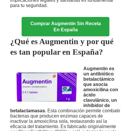
implicaciones legales y sanitarias es fundamental
para tu seguridad.
Comprar Augmentin Sin Receta
En España
¿Qué es Augmentin y por qué
es tan popular en España?
Augmentin es
un antibiótico
betalactámico
que asocia
amoxicilina con
ácido
clavulánico, un
inhibidor de
betalactamasas.
Esta combinación permite combatir
bacterias que producen enzimas capaces de
inactivar la amoxicilina sola, restaurando así la
eficacia del tratamiento. Es fabricado originalmente