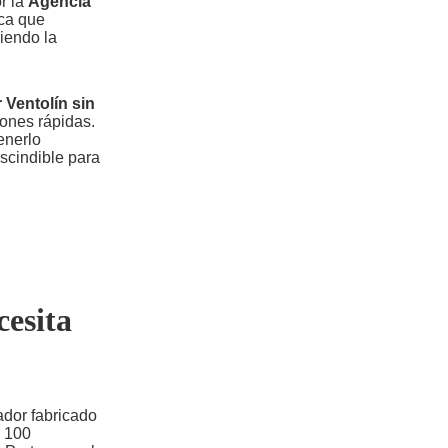
r la
Agencia
ica que
iendo la
 Ventolín sin
iones rápidas.
enerlo
scindible para
cesita
ador fabricado
 100