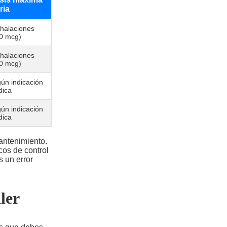
ria
nhalaciones
0 mcg)
nhalaciones
0 mcg)
ún indicación
ica
ún indicación
ica
antenimiento.
cos de control
 un error
ler