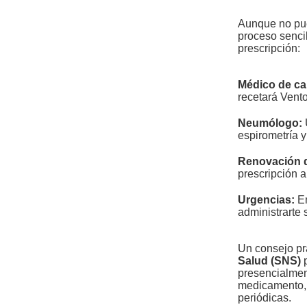
Aunque no pue
proceso sencil
prescripción:
Médico de ca
recetará Vento
Neumólogo:
espirometría 
Renovación d
prescripción a
Urgencias:
En
administrarte 
Un consejo pr
Salud (SNS)
p
presencialmen
medicamento, 
periódicas.