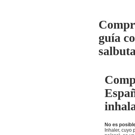
Compra
guía co
salbut
Compr
credit car
credit no 
Españ
gamstop
n
inhal
No es posible
Inhaler, cuyo p