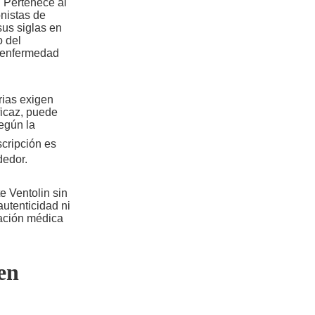
 Pertenece al
nistas de
us siglas en
o del
 enfermedad
rias exigen
ficaz, puede
egún la
cripción es
dedor.
e Ventolin sin
autenticidad ni
uación médica
en