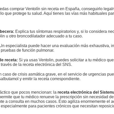
das comprar Ventolín sin receta en España, conseguirlo legal
lo que protege tu salud. Aquí tienes las vías más habituales par
becera:
Explica tus síntomas respiratorios y, si lo considera nec
lin u otro broncodilatador adecuado a tu caso.
Un especialista puede hacer una evaluación más exhaustiva, i
y pruebas de función pulmonar.
e receta:
Si ya usas Ventolin, puedes solicitar a tu médico que
 través de la receta electrónica del SNS.
 caso de crisis asmática grave, en el servicio de urgencias pu
salbutamol y emitir la receta correspondiente.
áctico que pocos mencionan: la
receta electrónica del Sistem
ermite que tu médico renueve la prescripción sin necesidad de
te a consulta en muchos casos. Esto agiliza enormemente el a
especialmente para pacientes crónicos que necesitan reposic