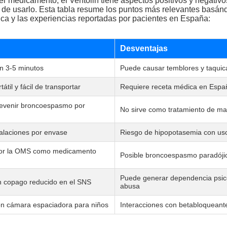
r medicamento, el Ventolin tiene aspectos positivos y negativ
 de usarlo. Esta tabla resume los puntos más relevantes basán
ica y las experiencias reportadas por pacientes en España:
Desventajas
en 3-5 minutos
Puede causar temblores y taquic
tátil y fácil de transportar
Requiere receta médica en Espa
revenir broncoespasmo por
No sirve como tratamiento de ma
alaciones por envase
Riesgo de hipopotasemia con us
or la OMS como medicamento
Posible broncoespasmo paradójic
Puede generar dependencia psico
n copago reducido en el SNS
abusa
n cámara espaciadora para niños
Interacciones con betabloqueante