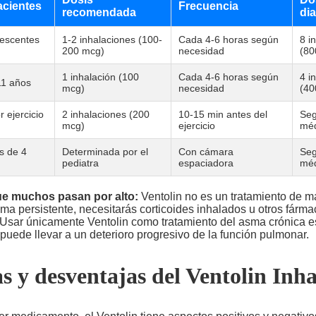
acientes
Frecuencia
recomendada
dia
lescentes
1-2 inhalaciones (100-
Cada 4-6 horas según
8 i
200 mcg)
necesidad
(80
1 inhalación (100
Cada 4-6 horas según
4 i
11 años
mcg)
necesidad
(40
 ejercicio
2 inhalaciones (200
10-15 min antes del
Seg
mcg)
ejercicio
méd
s de 4
Determinada por el
Con cámara
Seg
pediatra
espaciadora
méd
ue muchos pasan por alto:
Ventolin no es un tratamiento de m
a persistente, necesitarás corticoides inhalados u otros fárma
 Usar únicamente Ventolin como tratamiento del asma crónica es
puede llevar a un deterioro progresivo de la función pulmonar.
s y desventajas del Ventolin Inha