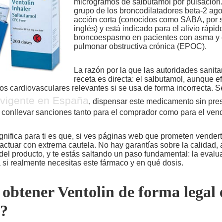
microgramos de salbutamol por pulsación.
grupo de los broncodilatadores beta-2 ago
acción corta (conocidos como SABA, por s
inglés) y está indicado para el alivio rápid
broncoespasmo en pacientes con asma y
pulmonar obstructiva crónica (EPOC).
La razón por la que las autoridades sanita
receta es directa: el salbutamol, aunque e
os cardiovasculares relevantes si se usa de forma incorrecta. S
 vigente en España
, dispensar este medicamento sin pres
e conllevar sanciones tanto para el comprador como para el ven
gnifica para ti es que, si ves páginas web que prometen vendert
actuar con extrema cautela. No hay garantías sobre la calidad, 
del producto, y te estás saltando un paso fundamental: la eval
si realmente necesitas este fármaco y en qué dosis.
btener Ventolin de forma legal 
?