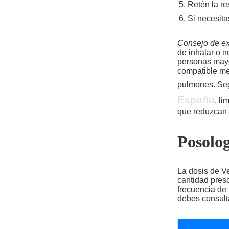
Retén la re
Si necesita
Consejo de ex
de inhalar o n
personas mayo
compatible me
pulmones. Seg
España
, li
que reduzcan l
Posolog
La dosis de Ve
cantidad presc
frecuencia de 
debes consult