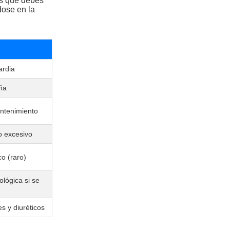
os que debes
dose en la
ardia
ña
ntenimiento
o excesivo
o (raro)
lógica si se
s y diuréticos