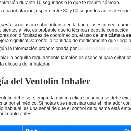
spiración durante 10 segundos o lo que te resulte cómodo.
s otra inhalación, espera entre 30 y 60 segundos antes de repeti
perto:
si notas un sabor intenso en la boca, toses inmediatam
o sientes alivio, es probable que tu técnica necesite corrección.
res con dificultades de coordinación, el uso de una
cámara es
jora significativamente la cantidad de medicamento que llega a
farmacias autoriza
ún la información proporcionada por
mpiar la boquilla regularmente también es esencial para evitar o
a eficacia del inhalador.
ía del Ventolin Inhaler
ntolin debe ser siempre la mínima eficaz, y nunca se debe exc
rita por el médico. Si notas que necesitas usar el inhalador co
lo habitual, es una señal de que el control de tu asma está em
ar cuanto antes.
Dosis
Do