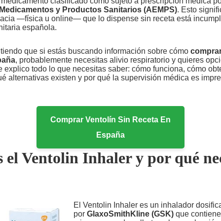
n medicamento clasificado como sujeto a prescripción médica po
Medicamentos y Productos Sanitarios (AEMPS)
. Esto signif
acia —física u online— que lo dispense sin receta está incumpl
nitaria española.
ntiendo que si estás buscando información sobre cómo
comprar
paña
, probablemente necesitas alivio respiratorio y quieres opc
e explico todo lo que necesitas saber: cómo funciona, cómo obt
é alternativas existen y por qué la supervisión médica es impre
Comprar Ventolín Sin Receta En
España
 el Ventolin Inhaler y por qué ne
El Ventolin Inhaler es un inhalador dosific
por
GlaxoSmithKline (GSK)
que contiene