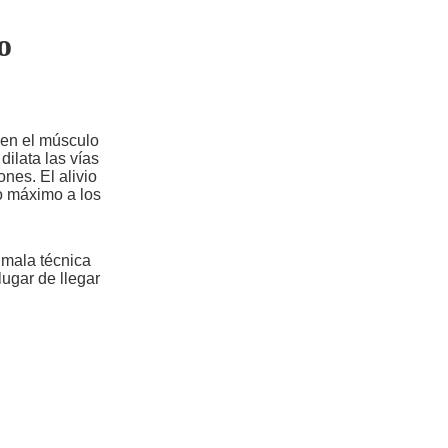
o
 en el músculo
ilata las vías
ones. El alivio
o máximo a los
 mala técnica
ugar de llegar