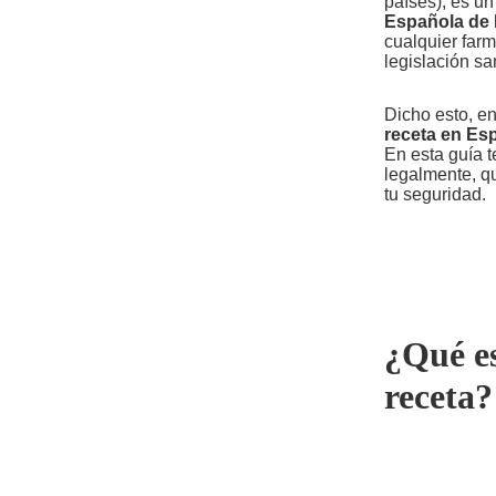
países), es u
Española de 
cualquier farm
legislación sa
Dicho esto, e
receta en Es
En esta guía t
legalmente, qu
tu seguridad.
¿Qué es
receta?