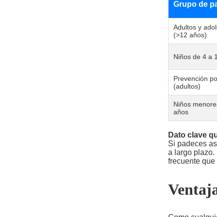
Grupo de p
Adultos y ado
(>12 años)
Niños de 4 a 
Prevención por
(adultos)
Niños menore
años
Dato clave q
Si padeces asm
a largo plazo.
frecuente que 
Ventaja