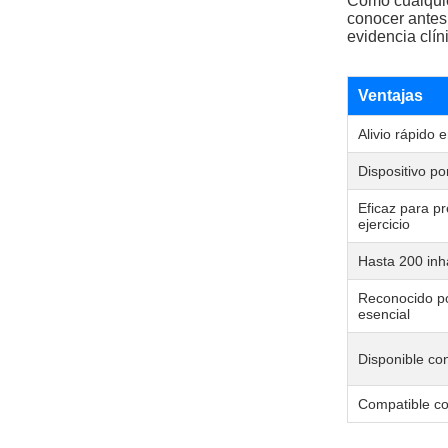
Como cualquie
conocer antes
evidencia clín
Ventajas
Alivio rápido 
Dispositivo por
Eficaz para p
ejercicio
Hasta 200 inh
Reconocido p
esencial
Disponible co
Compatible co