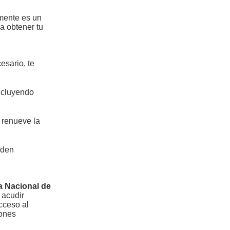
mente es un
a obtener tu
esario, te
ncluyendo
 renueve la
eden
a Nacional de
 acudir
cceso al
iones