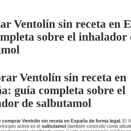
r Ventolín sin receta en 
mpleta sobre el inhalador
amol
ar Ventolín sin receta en
d casinos uk
no kyc casino
mobile casino pay wi
deposit
fast withdrawal casino uk
paysafe sites n
a: guía completa sobre el
ew uk online casino
ador de salbutamol
 comprar Ventolín sin receta en España de forma legal.
El V
rincipio activo es el
salbutamol
(también conocido como albute