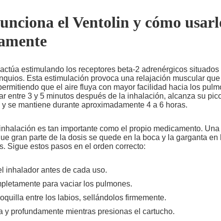
nciona el Ventolin y cómo usarl
tamente
 actúa estimulando los receptores beta-2 adrenérgicos situados
onquios. Esta estimulación provoca una relajación muscular que d
 permitiendo que el aire fluya con mayor facilidad hacia los pulm
r entre 3 y 5 minutos después de la inhalación, alcanza su pic
 y se mantiene durante aproximadamente 4 a 6 horas.
 inhalación es tan importante como el propio medicamento. Una
e gran parte de la dosis se quede en la boca y la garganta en l
. Sigue estos pasos en el orden correcto:
el inhalador antes de cada uso.
pletamente para vaciar los pulmones.
oquilla entre los labios, sellándolos firmemente.
ta y profundamente mientras presionas el cartucho.