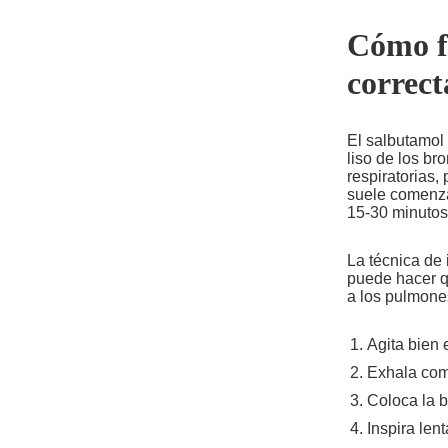
Cómo fu
correc
El salbutamol
liso de los br
respiratorias,
suele comenza
15-30 minutos
La técnica de
puede hacer qu
a los pulmones
Agita bien 
Exhala com
Coloca la b
Inspira len