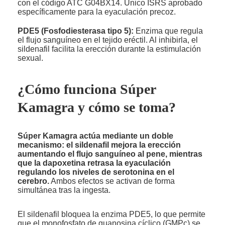
con el código ATC G04BX14. Único ISRS aprobado
específicamente para la eyaculación precoz.
PDE5 (Fosfodiesterasa tipo 5):
Enzima que regula
el flujo sanguíneo en el tejido eréctil. Al inhibirla, el
sildenafil facilita la erección durante la estimulación
sexual.
¿Cómo funciona Súper
Kamagra y cómo se toma?
Súper Kamagra actúa mediante un doble
mecanismo: el sildenafil mejora la erección
aumentando el flujo sanguíneo al pene, mientras
que la dapoxetina retrasa la eyaculación
regulando los niveles de serotonina en el
cerebro.
Ambos efectos se activan de forma
simultánea tras la ingesta.
El sildenafil bloquea la enzima PDE5, lo que permite
que el monofosfato de guanosina cíclico (GMPc) se