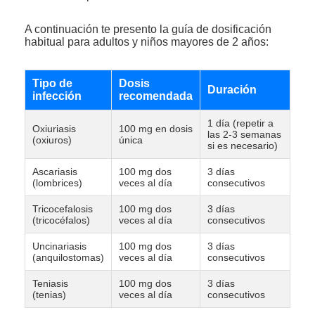
A continuación te presento la guía de dosificación
habitual para adultos y niños mayores de 2 años:
Tipo de
Dosis
Duración
infección
recomendada
1 día (repetir a
Oxiuriasis
100 mg en dosis
las 2-3 semanas
(oxiuros)
única
si es necesario)
Ascariasis
100 mg dos
3 días
(lombrices)
veces al día
consecutivos
Tricocefalosis
100 mg dos
3 días
(tricocéfalos)
veces al día
consecutivos
Uncinariasis
100 mg dos
3 días
(anquilostomas)
veces al día
consecutivos
Teniasis
100 mg dos
3 días
(tenias)
veces al día
consecutivos