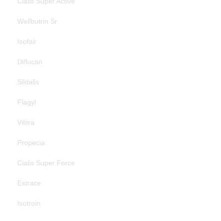
Cialis Super Active
Wellbutrin Sr
Isofair
Diflucan
Sildalis
Flagyl
Vilitra
Propecia
Cialis Super Force
Estrace
Isotroin