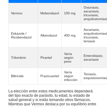
Oxiuriasis,
ascariasis,
Vermox
Mebendazol
100 mg
tricuriasis,
anquilostomias
Ascariasis,
Eskazole /
anquilostomiasi
Albendazol
400 mg
Ricobendazol
tricuriasis,
teniasis
Varía
Enterobiasis,
Trilombrin
Pirantel
según
ascariasis
peso
Varía
Teniasis,
Biltricide
Prazicuantel
según
esquistosomias
infección
La elección entre estos medicamentos dependerá
del tipo exacto de parásito, tu edad, tu estado de
salud general y si estás tomando otros fármacos.
Mientras que Vermox destaca por su equilibrio entre