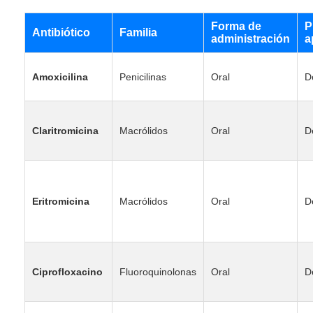
Forma de
P
Antibiótico
Familia
administración
a
Amoxicilina
Penicilinas
Oral
D
Claritromicina
Macrólidos
Oral
D
Eritromicina
Macrólidos
Oral
D
Ciprofloxacino
Fluoroquinolonas
Oral
D