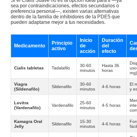
Si el Cialis Suave no es la opción ideal para ti —ya
sea por contraindicaciones, efectos secundarios o
preferencia personal—, existen varias alternativas
dentro de la familia de inhibidores de la PDE5 que
pueden adaptarse mejor a tus necesidades.
Inicio
Duración
Principio
Car
Medicamento
de
del
activo
de
acción
efecto
Dis
30-60
Hasta 36
Cialis tabletas
Tadalafilo
uso
minutos
horas
mg
Viagra
30-60
El 
Sildenafilo
4-6 horas
(Sildenafilo)
minutos
y e
Me
Levitra
25-60
Vardenafilo
4-5 horas
int
(Vardenafilo)
minutos
com
Kamagra Oral
15-30
For
Sildenafilo
4-6 horas
Jelly
minutos
fác