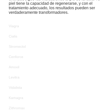
piel tiene la capacidad de regenerarse, y con el
tratamiento adecuado, los resultados pueden ser
verdaderamente transformadores.
Viagra
Cialis
Stromectol
Cenforce
Amoxil
Levitra
Vidalista
Kamagra
Zithromax