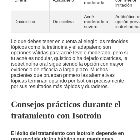
Diferín
Adapaleno
con menor
moderado
irritación
Acné
Antibiótico o
Doxiciclina
Doxiciclina
moderado a
opción previ
severo
isotretinoína
Lo que debes tener en cuenta al elegir: los retinoides
tópicos como la tretinoína y el adapaleno son
opciones válidas para acné leve o moderado, pero si
tu acné es nodular, quístico o ha dejado cicatrices, la
isotretinoína oral sigue siendo la opción con mayor
evidencia de eficacia a largo plazo. Muchos
pacientes que prueban primero las alternativas
tópicas terminan optando por Isotroin precisamente
por sus resultados más rápidos y duraderos.
Consejos prácticos durante el
tratamiento con Isotroin
El éxito del tratamiento con Isotroin depende en
gran medida de los hábitos que mantengas