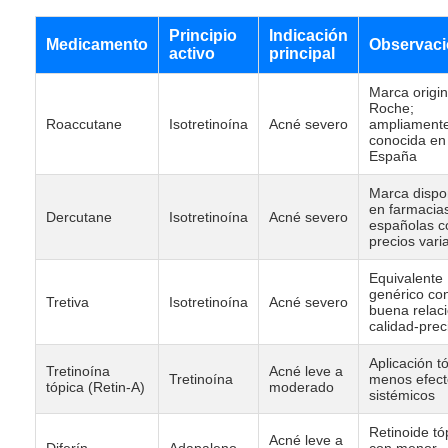
Principio
Indicación
Medicamento
Observac
activo
principal
Marca origin
Roche;
Roaccutane
Isotretinoína
Acné severo
ampliament
conocida en
España
Marca dispo
en farmacia
Dercutane
Isotretinoína
Acné severo
españolas c
precios vari
Equivalente
genérico co
Tretiva
Isotretinoína
Acné severo
buena relac
calidad-prec
Aplicación t
Tretinoína
Acné leve a
Tretinoína
menos efect
tópica (Retin-A)
moderado
sistémicos
Retinoide tó
Acné leve a