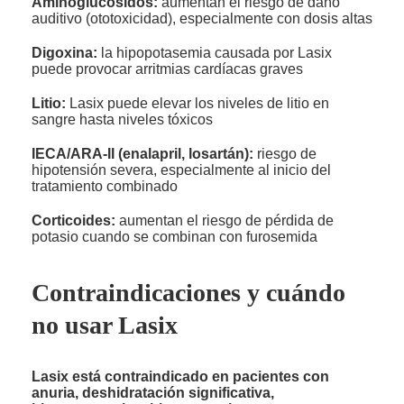
Aminoglucósidos:
aumentan el riesgo de daño
auditivo (ototoxicidad), especialmente con dosis altas
Digoxina:
la hipopotasemia causada por Lasix
puede provocar arritmias cardíacas graves
Litio:
Lasix puede elevar los niveles de litio en
sangre hasta niveles tóxicos
IECA/ARA-II (enalapril, losartán):
riesgo de
hipotensión severa, especialmente al inicio del
tratamiento combinado
Corticoides:
aumentan el riesgo de pérdida de
potasio cuando se combinan con furosemida
Contraindicaciones y cuándo
no usar Lasix
Lasix está contraindicado en pacientes con
anuria, deshidratación significativa,