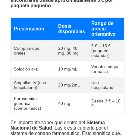
encontrarse desde aproximadamente 5 € por
paquete pequeño.
Rango de
Dosis
Presentación
precio
disponibles
orientativo
5 € – 15 €
Comprimidos
20 mg, 40
(paquete
orales
mg, 80 mg
estándar)
Variable según
Solución oral
10 mg/mL
farmacia
Ampollas IV (uso
Uso
20 mg/2mL
hospitalario)
hospitalario
Furosemida
Desde 3 € – 10
genérica
40 mg
€
(comprimidos)
Es importante saber que dentro del
Sistema
Nacional de Salud
, Lasix está cubierto por el
sistema de copago farmacéutico. Esto significa que,