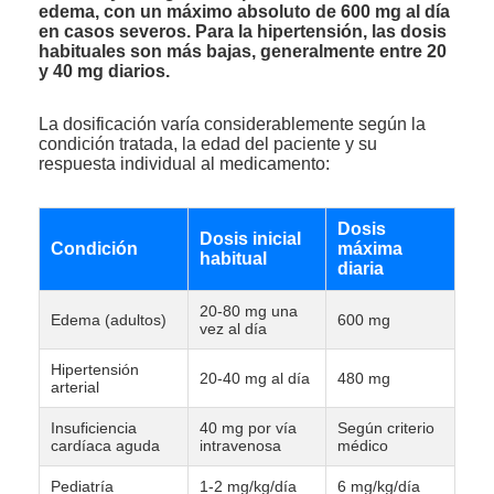
edema, con un máximo absoluto de 600 mg al día
en casos severos. Para la hipertensión, las dosis
habituales son más bajas, generalmente entre 20
y 40 mg diarios.
La dosificación varía considerablemente según la
condición tratada, la edad del paciente y su
respuesta individual al medicamento:
Dosis
Dosis inicial
Condición
máxima
habitual
diaria
20-80 mg una
Edema (adultos)
600 mg
vez al día
Hipertensión
20-40 mg al día
480 mg
arterial
Insuficiencia
40 mg por vía
Según criterio
cardíaca aguda
intravenosa
médico
Pediatría
1-2 mg/kg/día
6 mg/kg/día