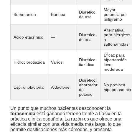
Mayor
Diurético
Bumetanida
Burinex
potencia por
de asa
miligramo
Alternativa
Diurético
para alérgicos
Ácido etacrínico
—
de asa
a
sulfonamidas
Eficaz para
Diurético
hipertensión
Hidroclorotiazida
Varios
tiazídico
leve-
moderada
Diurético
ahorrador
No provoca
Espironolactona
Aldactone
de
hipopotasemia
potasio
Un punto que muchos pacientes desconocen: la
torasemida
está ganando terreno frente a Lasix en la
práctica clínica española. La razón es que ofrece una
eficacia similar con una vida media más larga, lo que
permite dosificaciones más cómodas, y presenta