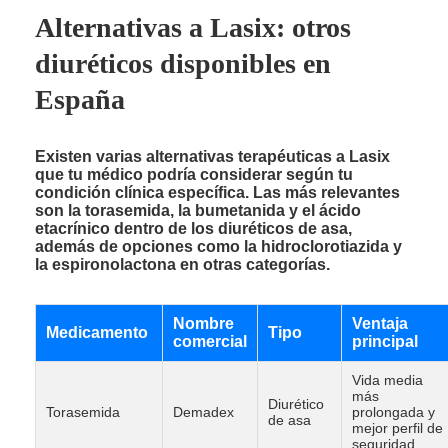
Alternativas a Lasix: otros
diuréticos disponibles en
España
Existen varias alternativas terapéuticas a Lasix
que tu médico podría considerar según tu
condición clínica específica. Las más relevantes
son la torasemida, la bumetanida y el ácido
etacrínico dentro de los diuréticos de asa,
además de opciones como la hidroclorotiazida y
la espironolactona en otras categorías.
Nombre
Ventaja
Medicamento
Tipo
comercial
principal
Vida media
más
Diurético
Torasemida
Demadex
prolongada y
de asa
mejor perfil de
seguridad