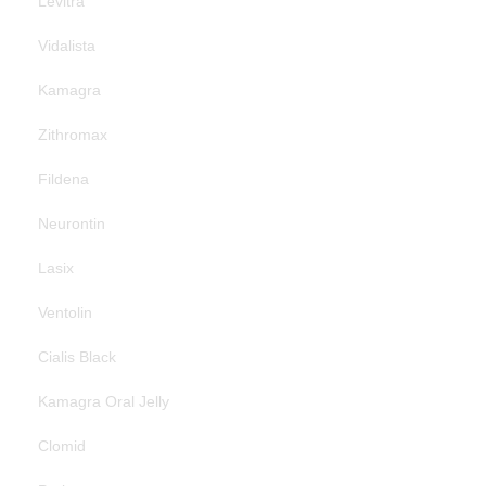
Levitra
Vidalista
Kamagra
Zithromax
Fildena
Neurontin
Lasix
Ventolin
Cialis Black
Kamagra Oral Jelly
Clomid